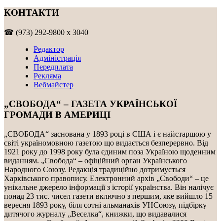
КОНТАКТИ
☎ (973) 292-9800 x 3040
Редактор
Адміністрація
Передплата
Рекляма
Вебмайстер
„СВОБОДА“ – ГАЗЕТА УКРАЇНСЬКОЇ
ГРОМАДИ В АМЕРИЦІ
„СВОБОДА“ заснована у 1893 році в США і є найстаршою у
світі україномовною газетою що видається безперервно. Від
1921 року до 1998 року була єдиним поза Україною щоденним
виданням. „Свобода“ – офіційний орган Українського
Народного Союзу. Редакція традиційно дотримується
Харківського правопису. Електронний архів „Свободи“ – це
унікальне джерело інформації з історії українства. Він налічує
понад 23 тис. чисел газети включно з першим, яке вийшло 15
вересня 1893 року, біля сотні альманахів УНСоюзу, підбірку
дитячого журналу „Веселка“, книжки, що видавалися