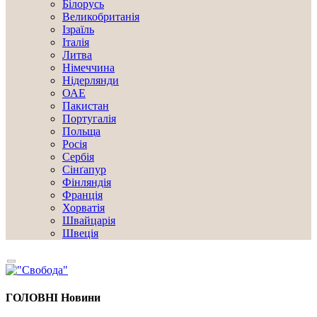
Білорусь
Великобританія
Ізраїль
Італія
Литва
Німеччина
Нідерлянди
ОАЕ
Пакистан
Португалія
Польща
Росія
Сербія
Сінґапур
Фінляндія
Франція
Хорватія
Швайцарія
Швеція
ГОЛОВНІ
Новини