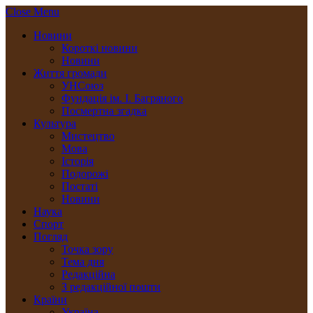
Close Menu
Новини
Короткі новини
Новини
Життя громади
УНСоюз
Фундація ім. І. Багряного
Посмертна згадка
Культура
Мистецтво
Мова
Історія
Подорожі
Постаті
Новини
Наука
Спорт
Погляд
Точка зору
Тема дня
Редакційна
З редакційної пошти
Країни
Україна