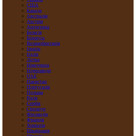
США
Канада
Австралія
Австрія
Арґентина
Бельгія
Білорусь
Великобританія
Ізраїль
Італія
Литва
Німеччина
Нідерлянди
ОАЕ
Пакистан
Португалія
Польща
Росія
Сербія
Сінґапур
Фінляндія
Франція
Хорватія
Швайцарія