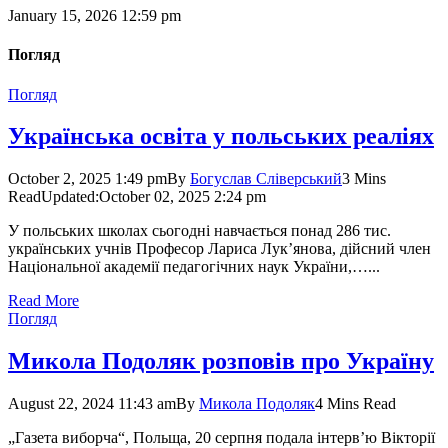
January 15, 2026 12:59 pm
Погляд
Погляд
Українська освіта у польських реаліях
October 2, 2025 1:49 pm
By
Богуслав Сліверський
3 Mins
Read
Updated:
October 02, 2025 2:24 pm
У польських школах сьогодні навчається понад 286 тис.
українських учнів Професор Лариса Лук’янова, дійсний член
Національної академії педагогічних наук України,…...
Read More
Погляд
Микола Подоляк розповів про Україну
August 22, 2024 11:43 am
By
Микола Подоляк
4 Mins Read
„Газета виборча“, Польща, 20 серпня подала інтерв’ю Вікторії