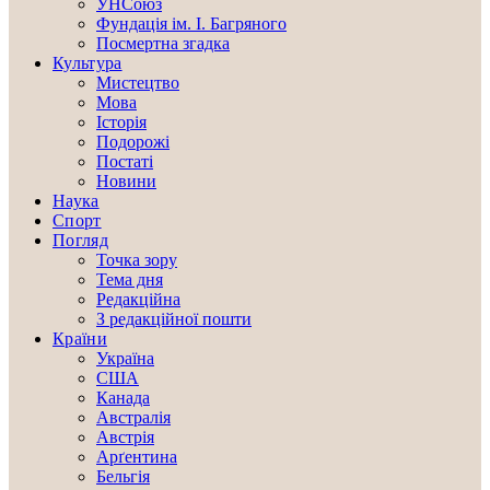
УНСоюз
Фундація ім. І. Багряного
Посмертна згадка
Культура
Мистецтво
Мова
Історія
Подорожі
Постаті
Новини
Наука
Спорт
Погляд
Точка зору
Тема дня
Редакційна
З редакційної пошти
Країни
Україна
США
Канада
Австралія
Австрія
Арґентина
Бельгія