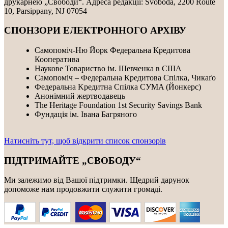
друкарнею „Свободи“. Адреса редакції: Svoboda, 2200 Route
10, Parsippany, NJ 07054
СПОНЗОРИ ЕЛЕКТРОННОГО АРХІВУ
Самопоміч-Ню Йорк Федеральна Кредитова
Кооператива
Наукове Товариство ім. Шевченка в США
Самопоміч – Федеральна Кредитова Спілка, Чикаґо
Федеральнa Kредитнa Спілка CУMA (Йонкерс)
Анонімний жертводавець
The Heritage Foundation 1st Security Savings Bank
Фундація ім. Івана Багряного
Натисніть тут, щоб відкрити список спонзорів
ПІДТРИМАЙТЕ „СВОБОДУ“
Ми залежимо від Вашої підтримки. Щедрий дарунок
допоможе нам продовжити служити громаді.