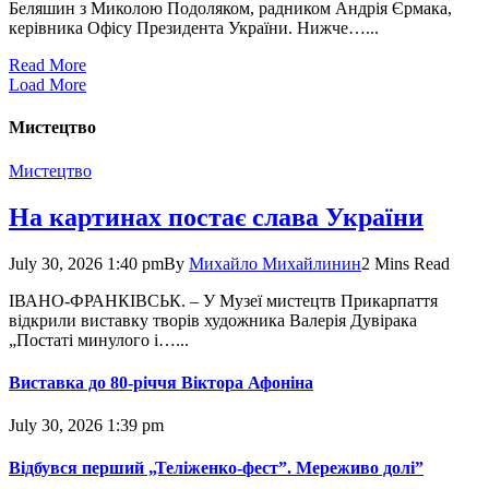
Беляшин з Миколою Подоляком, радником Андрія Єрмака,
керівника Офісу Президента України. Нижче…...
Read More
Load More
Мистецтво
Мистецтво
На картинах постає слава України
July 30, 2026 1:40 pm
By
Михайло Михайлинин
2 Mins Read
ІВАНО-ФРАНКІВСЬК. – У Музеї мистецтв Прикарпаття
відкрили виставку творів художника Валерія Дуві­рака
„Постаті минулого і…...
Виставка до 80-річчя Віктора Афоніна
July 30, 2026 1:39 pm
Відбувся перший „Теліженко-фест”. Мереживо долі”