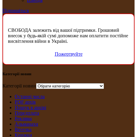
Швеція
Підпишіться
СВОБОДА залежить від вашої підтримки. Грошовий
внесок у будь-якій сумі допоможе нам оплатити постійне
висвітлення війни в Україні.
Пожертвуйте
Категорії новин
Категорії новин
Останні числа
PDF архів
Пошук в архіві
Передплата
Рекляма
Альманахи
Веселка
Книжки