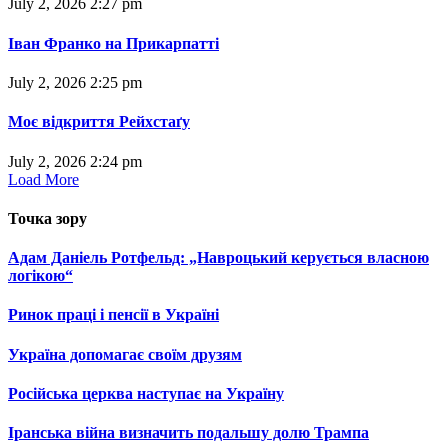
July 2, 2026 2:27 pm
Іван Франко на Прикарпатті
July 2, 2026 2:25 pm
Моє відкриття Рейхстаґу
July 2, 2026 2:24 pm
Load More
Точка
зору
Адам Даніель Ротфельд: „Навроцький керується власною
логікою“
Ринок праці і пенсії в Україні
Україна допомагає своїм друзям
Російська церква наступає на Україну
Іранська війна визначить подальшу долю Трампа